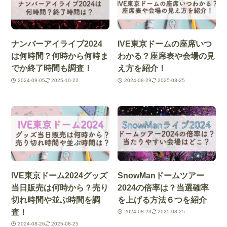
ナンバーアイライブ2024
IVE東京ドームの座席いつ
は何時間？何時から何時ま
わかる？座席表や会場の見
でか終了時間も調査！
え方を紹介！
2024-09-05
2025-10-22
2024-08-29
2025-08-25
IVE東京ドーム2024グッズ
SnowManドームツアー
当日販売は何時から？売り
2024の倍率は？当選確率
切れ時間や並ぶ時間を調
を上げる方法６つを紹介
査！
2024-08-23
2025-08-25
2024-08-26
2025-08-25