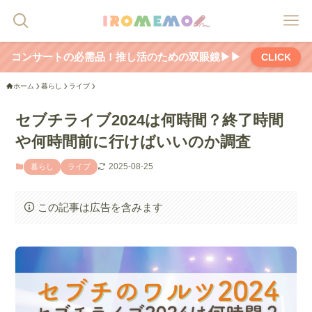
コンサートの必需品！推し活のための双眼鏡▶▶
CLICK
ホーム
暮らし
ライブ
セブチライブ2024は何時間？終了時間
や何時間前に行けばいいのか調査
2025-08-25
暮らし
ライブ
この記事は広告を含みます