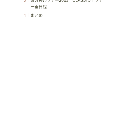
東方神起ツアー2023「CLASSYC」ツア
ー全日程
まとめ