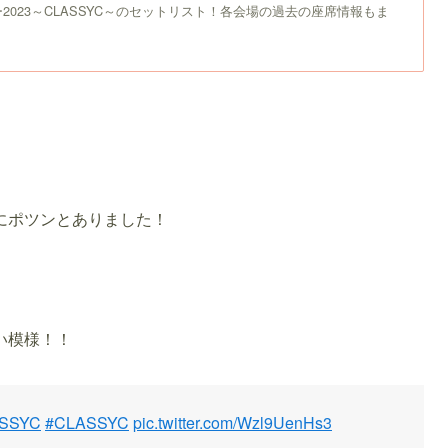
2023～CLASSYC～のセットリスト！各会場の過去の座席情報もま
にポツンとありました！
。
い模様！！
SSYC
#CLASSYC
pic.twitter.com/Wzl9UenHs3