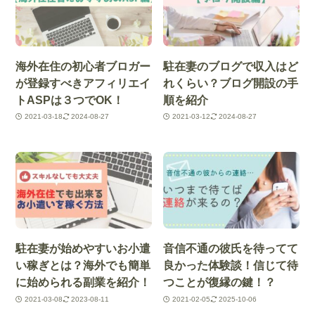
海外在住の初心者ブロガー
駐在妻のブログで収入はど
が登録すべきアフィリエイ
れくらい？ブログ開設の手
トASPは３つでOK！
順を紹介
2021-03-18
2024-08-27
2021-03-12
2024-08-27
駐在妻が始めやすいお小遣
音信不通の彼氏を待ってて
い稼ぎとは？海外でも簡単
良かった体験談！信じて待
に始められる副業を紹介！
つことが復縁の鍵！？
2021-03-08
2023-08-11
2021-02-05
2025-10-06